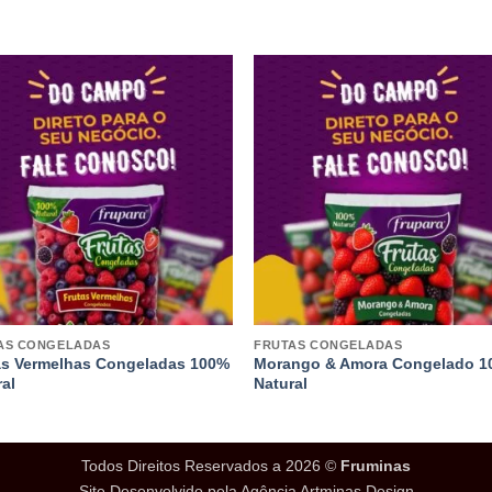
AS CONGELADAS
FRUTAS CONGELADAS
as Vermelhas Congeladas 100%
Morango & Amora Congelado 
ral
Natural
Todos Direitos Reservados a 2026 ©
Fruminas
Site Desenvolvido pela Agência Artminas Design