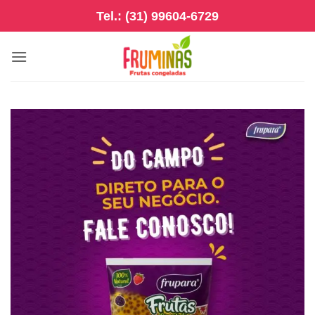
Skip
Tel.: (31) 99604-6729
to
content