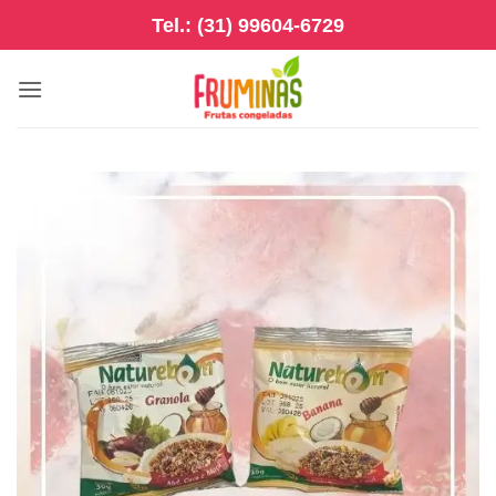
Skip
Tel.: (31) 99604-6729
to
content