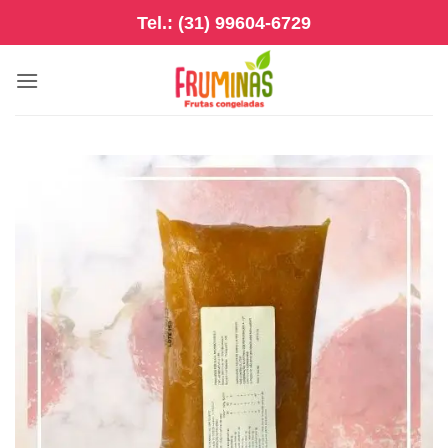
Skip
Tel.: (31) 99604-6729
to
content